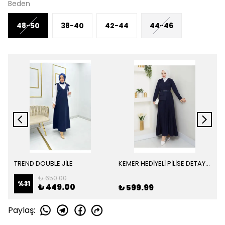
Beden
48-50
38-40
42-44
44-46
TREND DOUBLE JİLE
KEMER HEDİYELİ PİLİSE DETAY DOUBLE ELBİSE
₺ 650.00
%
31
₺ 449.00
₺ 599.99
Paylaş
: