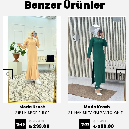
Benzer Ürünler
Moda Krash
Moda Krash
2 iPİLİK SPOR ELBİSE
2 Lİ NAKIŞLI TAKIM PANTOLON TUNİK
₺ 499.00
₺ 899.00
%
40
%
33
₺ 299.00
₺ 599.00