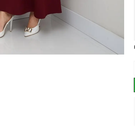
BOLEROLU MODAL TREND TAKIM
KIRINKIL KUMAŞ 3 LÜ TAKIM
SANDY PİLİSE PANTOLON TAKIMI
₺ 595.00
%
33
₺ 850.00
₺ 750.00
₺ 399.00