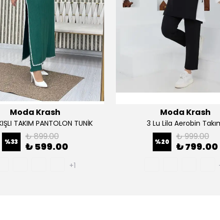
Moda Krash
Moda Krash
AKIŞLI TAKIM PANTOLON TUNİK
3 Lu Lila Aerobin Tak
₺ 899.00
₺ 999.00
%
33
%
20
₺ 599.00
₺ 799.00
+1