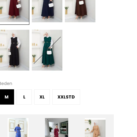
Beden
M
L
XL
XXLSTD