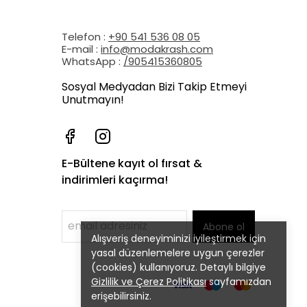
Telefon :
+90 541 536 08 05
E-mail :
info@modakrash.com
WhatsApp :
/905415360805
Sosyal Medyadan Bizi Takip Etmeyi
Unutmayın!
E-Bültene kayıt ol fırsat &
indirimleri kaçırma!
Abone ol
Alışveriş deneyiminizi iyileştirmek için
yasal düzenlemelere uygun çerezler
(cookies) kullanıyoruz. Detaylı bilgiye
Gizlilik ve Çerez Politikası
sayfamızdan
erişebilirsiniz.