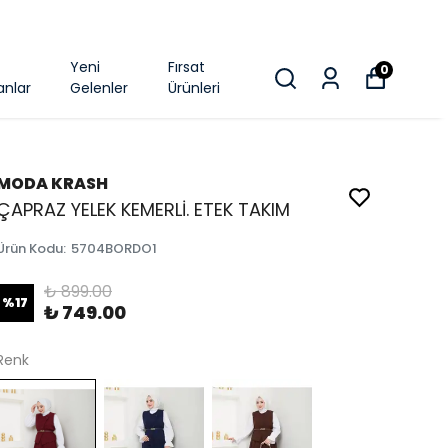
k
Yeni
Fırsat
0
anlar
Gelenler
Ürünleri
MODA KRASH
ÇAPRAZ YELEK KEMERLİ. ETEK TAKIM
Ürün Kodu
:
5704BORDO1
₺ 899.00
%
17
₺ 749.00
Renk