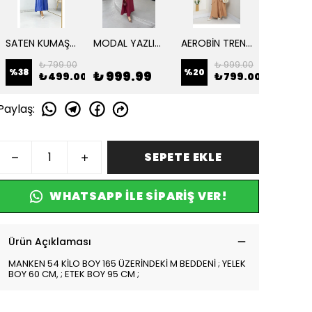
SATEN KUMAŞ CEPLİ ETEKLİ TAKIM
MODAL YAZLIK KUMAŞ DİKİŞ DETAYLI ETEKLİ TAKIM
AEROBİN TREND PANTOLON TUNİK 2 Lİ TAKIM
₺ 799.00
₺ 999.00
₺ 
%
38
%
20
%
17
₺ 999.99
₺ 499.00
₺ 799.00
₺
Paylaş
:
SEPETE EKLE
WHATSAPP ILE SIPARIŞ VER!
Ürün Açıklaması
MANKEN 54 KİLO BOY 165 ÜZERİNDEKİ M BEDDENİ ; YELEK
BOY 60 CM, ; ETEK BOY 95 CM ;