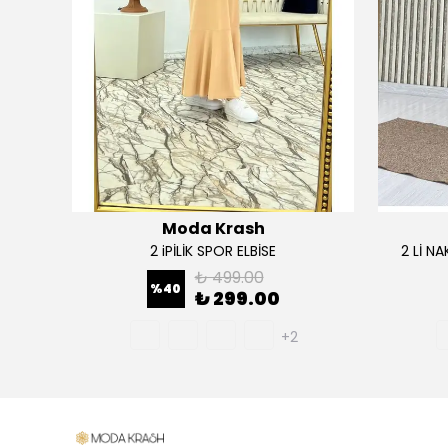
Moda Krash
TAKIM
2 iPİLİK SPOR ELBİSE
2 Lİ N
₺ 499.00
%
40
₺ 299.00
+2