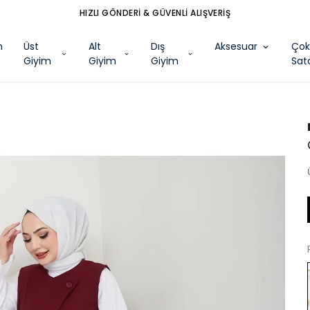
HIZLI GÖNDERİ & GÜVENLİ ALIŞVERİŞ
m
Üst
Alt
Dış
Aksesuar
Ço
Giyim
Giyim
Giyim
Sat