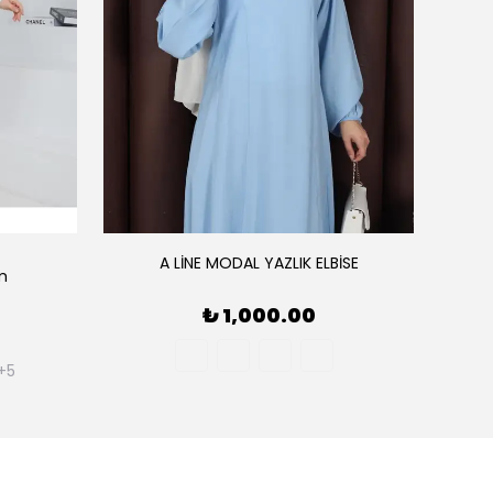
A LİNE MODAL YAZLIK ELBİSE
ım
AE
₺ 1,000.00
+5