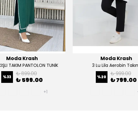
Moda Krash
Moda Krash
AKIŞLI TAKIM PANTOLON TUNİK
3 Lu Lila Aerobin Tak
₺ 899.00
₺ 999.00
%
33
%
20
₺ 599.00
₺ 799.00
+1