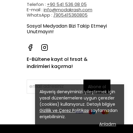
Telefon :
+90 541 536 08 05
E-mail :
info@modakrash.com
WhatsApp :
/905415360805
Sosyal Medyadan Bizi Takip Etmeyi
Unutmayın!
E-Bültene kayıt ol fırsat &
indirimleri kaçırma!
Abone ol
Alışveriş deneyiminizi iyileştirmek için
yasal düzenlemelere uygun çerezler
(cookies) kullanıyoruz. Detaylı bilgiye
Gizlilik ve Çerez Politikası
sayfamızdan
erişebilirsiniz.
Anladım