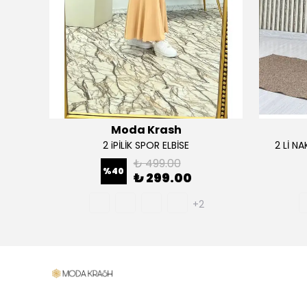
Moda Krash
TAKIM
2 iPİLİK SPOR ELBİSE
2 Lİ N
₺ 499.00
%
40
₺ 299.00
+2