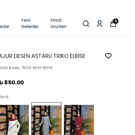
k
Yeni
Fırsat
0
anlar
Gelenler
Ürünleri
AJUR DESEN ASTARLI TRİKO ELBİSE
Ürün Kodu
:
10112-M41-R1114
₺ 850.00
Renk