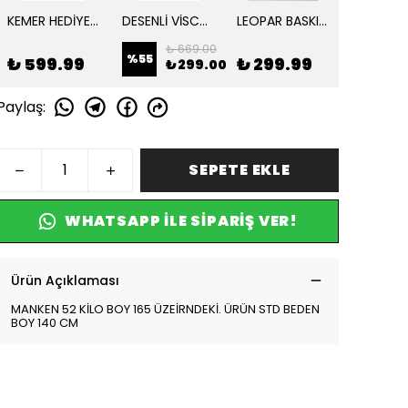
KEMER HEDİYELİ PİLİSE DETAY DOUBLE ELBİSE
DESENLİ VİSCON YAZLIK ELBİSE
LEOPAR BASKILI OVERİZE ELBİSE
₺ 669.00
%
55
₺ 599.99
₺ 299.99
₺ 499
₺ 299.00
Paylaş
:
SEPETE EKLE
WHATSAPP ILE SIPARIŞ VER!
Ürün Açıklaması
MANKEN 52 KİLO BOY 165 ÜZEİRNDEKİ. ÜRÜN STD BEDEN
BOY 140 CM