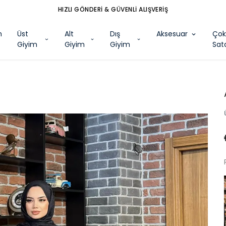
HIZLI GÖNDERİ & GÜVENLİ ALIŞVERİŞ
m
Üst
Alt
Dış
Aksesuar
Ço
Giyim
Giyim
Giyim
Sat