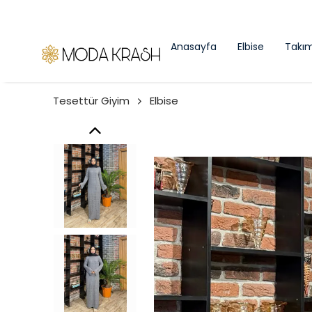
Anasayfa
Elbise
Takı
Tesettür Giyim
Elbise