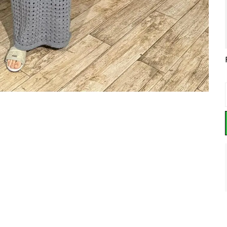
BELİR YAZLIK EVAZE ELBİSE
ÇİLEK OVERİZE YAZLIK TREND ELBİSE
POM POM AKSESUAR ELBİSE
₺ 1,150.00
₺ 900.00
₺ 299.99