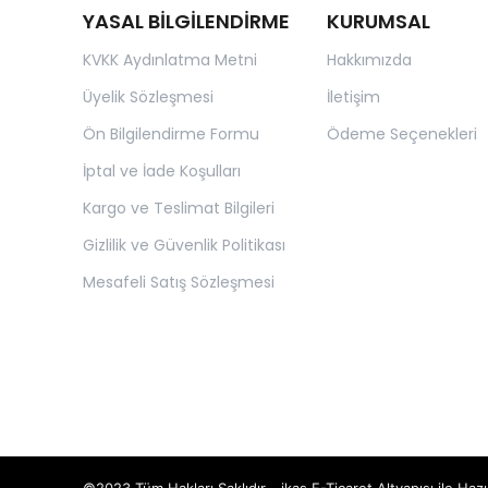
YASAL BİLGİLENDİRME
KURUMSAL
KVKK Aydınlatma Metni
Hakkımızda
Üyelik Sözleşmesi
İletişim
Ön Bilgilendirme Formu
Ödeme Seçenekleri
İptal ve İade Koşulları
Kargo ve Teslimat Bilgileri
Gizlilik ve Güvenlik Politikası
Mesafeli Satış Sözleşmesi