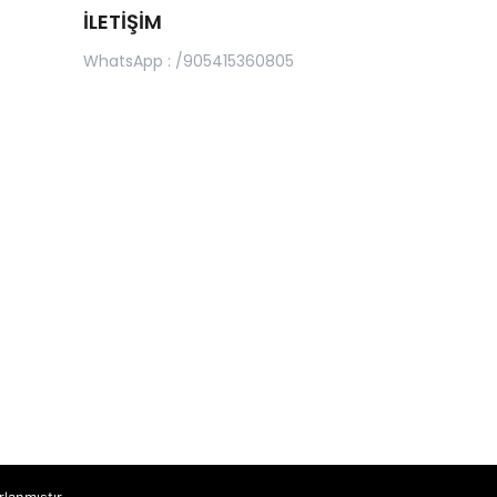
İLETİŞİM
WhatsApp : /905415360805