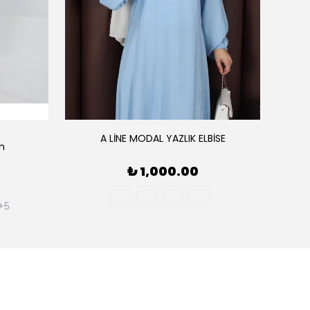
A LİNE MODAL YAZLIK ELBİSE
ım
AE
₺ 1,000.00
+5