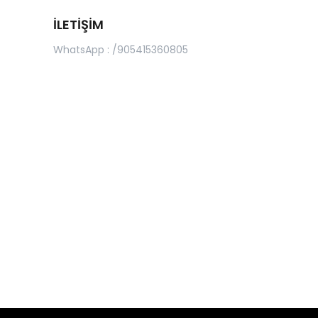
İLETİŞİM
WhatsApp : /905415360805