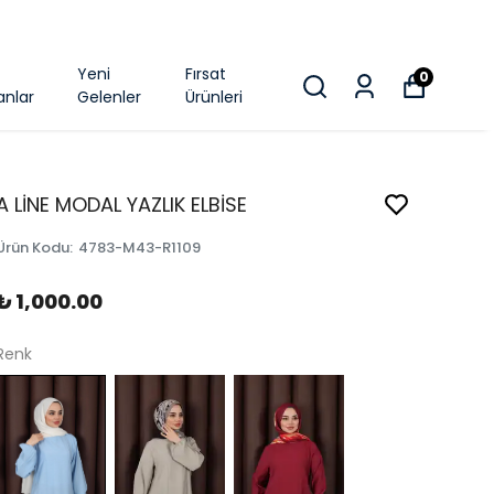
k
Yeni
Fırsat
0
anlar
Gelenler
Ürünleri
A LİNE MODAL YAZLIK ELBİSE
Ürün Kodu
:
4783-M43-R1109
₺ 1,000.00
Renk