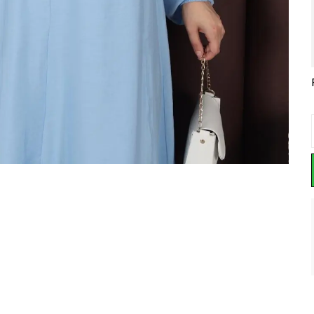
KRUVAZE YAZLIK TREND ELBİSE
BELİR YAZLIK EVAZE ELBİSE
ÇİLEK OVERİZE YAZLIK TREND ELBİSE
₺ 999.99
₺ 1,150.00
₺ 900.00