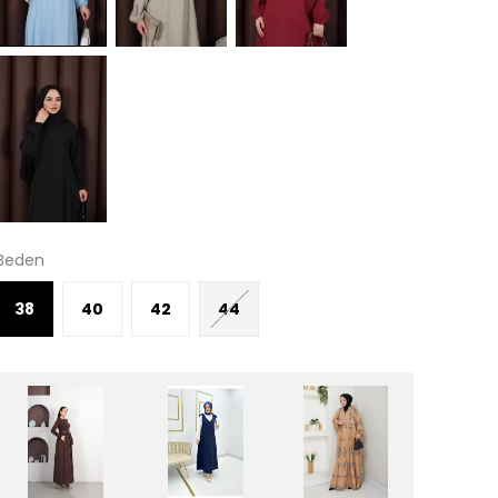
Beden
38
40
42
44