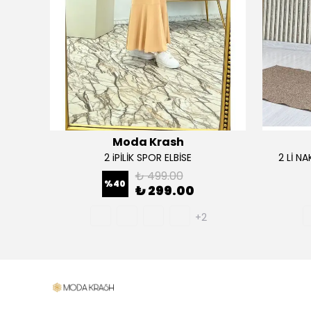
Moda Krash
TAKIM
2 iPİLİK SPOR ELBİSE
2 Lİ N
₺ 499.00
%
40
₺ 299.00
+2