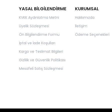
YASAL BİLGİLENDİRME
KURUMSAL
KVKK Aydınlatma Metni
Hakkımızda
Üyelik Sözleşmesi
İletişim
Ön Bilgilendirme Formu
Ödeme Seçenekleri
İptal ve İade Koşulları
Kargo ve Teslimat Bilgileri
Gizlilik ve Güvenlik Politikası
Mesafeli Satış Sözleşmesi