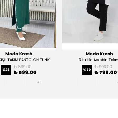
Moda Krash
Moda Krash
AKIŞLI TAKIM PANTOLON TUNİK
3 Lu Lila Aerobin Tak
₺ 899.00
₺ 999.00
%
33
%
20
₺ 599.00
₺ 799.00
+1