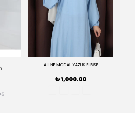
A LİNE MODAL YAZLIK ELBİSE
ım
AE
₺ 1,000.00
+5