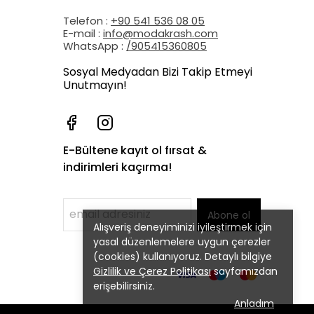
Telefon :
+90 541 536 08 05
E-mail :
info@modakrash.com
WhatsApp :
/905415360805
Sosyal Medyadan Bizi Takip Etmeyi
Unutmayın!
E-Bültene kayıt ol fırsat &
indirimleri kaçırma!
Abone ol
Alışveriş deneyiminizi iyileştirmek için
yasal düzenlemelere uygun çerezler
(cookies) kullanıyoruz. Detaylı bilgiye
Gizlilik ve Çerez Politikası
sayfamızdan
erişebilirsiniz.
Anladım