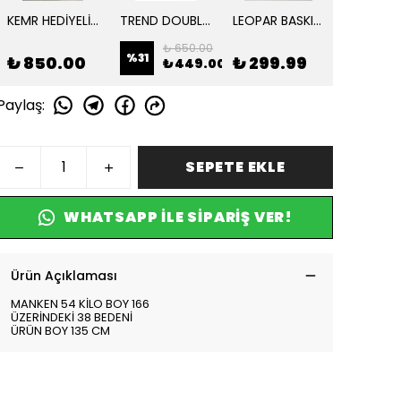
KEMR HEDİYELİ KAŞKORSE KOMBİN TERİKATON TREND ELBİSE
TREND DOUBLE JİLE
LEOPAR BASKILI OVERİZE ELBİSE
₺ 650.00
₺ 
%
31
%
55
₺ 850.00
₺ 299.99
₺ 449.00
₺
Paylaş
:
SEPETE EKLE
WHATSAPP ILE SIPARIŞ VER!
Ürün Açıklaması
MANKEN 54 KİLO BOY 166
ÜZERİNDEKİ 38 BEDENİ
ÜRÜN BOY 135 CM