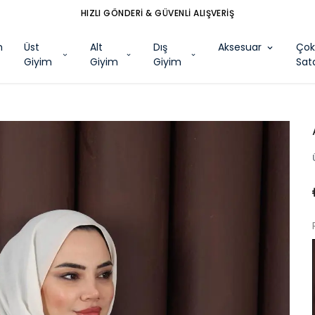
HIZLI GÖNDERİ & GÜVENLİ ALIŞVERİŞ
m
Üst
Alt
Dış
Aksesuar
Ço
Giyim
Giyim
Giyim
Sat