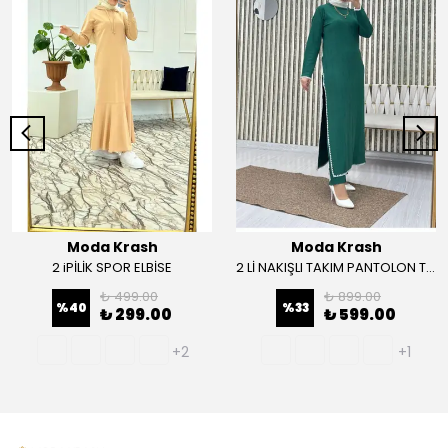
Moda Krash
Moda Krash
2 iPİLİK SPOR ELBİSE
2 Lİ NAKIŞLI TAKIM PANTOLON TUNİK
₺ 499.00
₺ 899.00
%
40
%
33
₺ 299.00
₺ 599.00
+2
+1