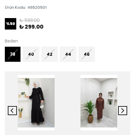
Ürün Kodu
:
46520501
₺ 599.00
%
50
₺ 299.00
Beden
38
40
42
44
46