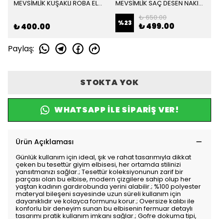
MEVSİMLİK KUŞAKLI ROBA ELBİSE
MEVSİMLİK SAÇ DESEN NAKIŞ DETAY ELBİSE
₺ 650.00
%
23
₺ 499.00
₺ 400.00
Paylaş
:
STOKTA YOK
WHATSAPP ILE SIPARIŞ VER!
Ürün Açıklaması
Günlük kullanım için ideal, şık ve rahat tasarımıyla dikkat
çeken bu tesettür giyim elbisesi, her ortamda stilinizi
yansıtmanızı sağlar.; Tesettür koleksiyonunun zarif bir
parçası olan bu elbise, modern çizgilere sahip olup her
yaştan kadının gardırobunda yerini alabilir.; %100 polyester
materyal bileşeni sayesinde uzun süreli kullanım için
dayanıklıdır ve kolayca formunu korur.; Oversize kalıbı ile
konforlu bir deneyim sunan bu elbisenin fermuar detaylı
tasarımı pratik kullanım imkanı sağlar.; Gofre dokuma tipi,