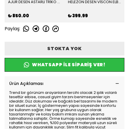
AJUR DESEN ASTARLI TRİKO ELBİSE
HELEZON DESEN VİSCON ELBİSE
₺ 850.00
₺ 399.99
Paylaş
:
STOKTA YOK
WHATSAPP ILE SIPARIŞ VER!
Ürün Açıklaması
Trend bir görünüm arayanların tercihi olacak 2 iplik volanlı
tesettür elbise, casual giyim tarzını benimseyenler için
idealdir; Düz dokuması ve bağcıklı bel tasarımı ile modern
bir siluet sunar; İç göstermeyen yapısı sayesinde konforlu
bir kullanım sağlar; Her yaş grubuna uygun olarak
tasarlanmıştır ve kolay bakım imkanı sunan yıkama
talimatlarına sahiptir; Örme kumaşı sayesinde esneklik ve
rahatlık hissi verirken, %100 polyester materyali uzun süreli
kullanım için dayanıklılık sunar; Slim fit kalıbıyla vücut