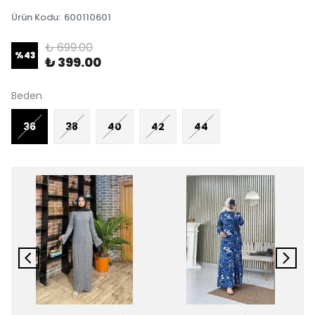
Ürün Kodu
:
600110601
₺ 699.00
%
43
₺ 399.00
Beden
36
38
40
42
44