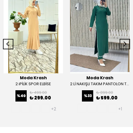
Moda Krash
Moda Krash
2 iPİLİK SPOR ELBİSE
2 Lİ NAKIŞLI TAKIM PANTOLON TUNİK
₺ 499.00
₺ 899.00
%
40
%
33
₺ 299.00
₺ 599.00
+2
+1