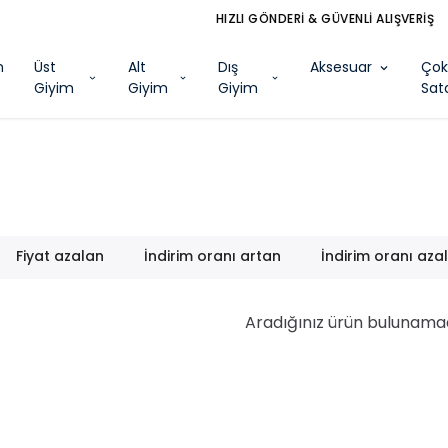
HIZLI GÖNDERİ & GÜVENLİ ALIŞVERİŞ
m
Üst
Alt
Dış
Aksesuar
Ço
Giyim
Giyim
Giyim
Sat
Fiyat azalan
İndirim oranı artan
İndirim oranı aza
Aradığınız ürün bulunama