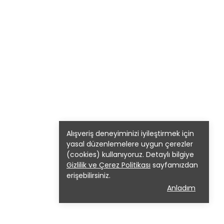
Alışveriş deneyiminizi iyileştirmek için
yasal düzenlemelere uygun çerezler
(cookies) kullanıyoruz. Detaylı bilgiye
Gizlilik ve Çerez Politikası
sayfamızdan
erişebilirsiniz.
Anladım