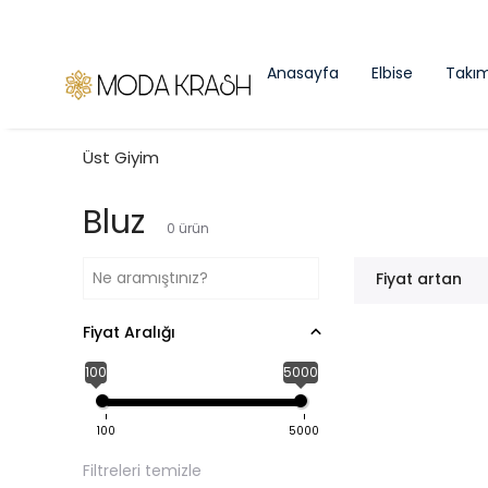
Anasayfa
Elbise
Takı
Üst Giyim
Bluz
0
ürün
Fiyat artan
Fiyat Aralığı
100
5000
100
5000
Filtreleri temizle