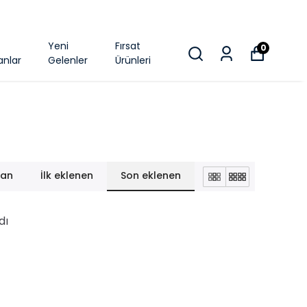
k
Yeni
Fırsat
0
anlar
Gelenler
Ürünleri
lan
İlk eklenen
Son eklenen
dı