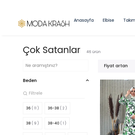
Anasayfa
Elbise
Takı
Çok Satanlar
46
ürün
Fiyat artan
Beden
36
( 11 )
36-38
( 2 )
38
( 9 )
38-40
( 1 )