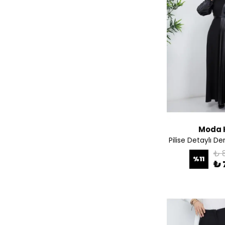
Moda 
Pilise Detaylı De
₺ 
%
11
₺ 