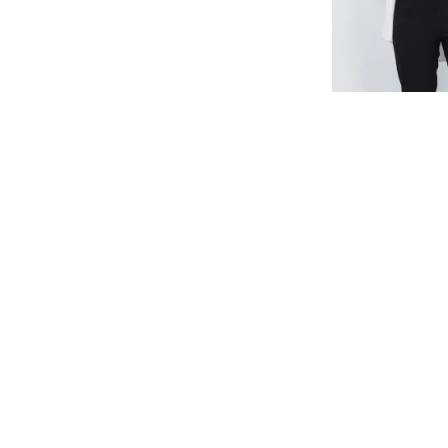
Moda 
Dikiş Detay Do
₺ 49