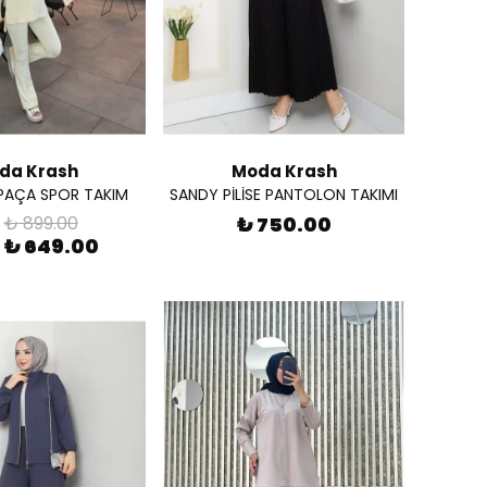
da Krash
Moda Krash
PAÇA SPOR TAKIM
SANDY PİLİSE PANTOLON TAKIMI
₺ 899.00
₺ 750.00
₺ 649.00