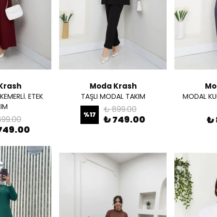
Krash
Moda Krash
Mo
KEMERLİ. ETEK
TAŞLI MODAL TAKIM
MODAL KUM
IM
₺ 899.00
%
17
₺ 749.00
899.00
₺
749.00