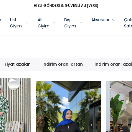
HIZLI GÖNDERİ & GÜVENLİ ALIŞVERİŞ
m
Üst
Alt
Dış
Aksesuar
Ço
Giyim
Giyim
Giyim
Sat
Fiyat azalan
İndirim oranı artan
İndirim oranı aza