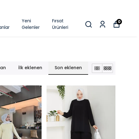
k
Yeni
Fırsat
0
anlar
Gelenler
Ürünleri
lan
İlk eklenen
Son eklenen