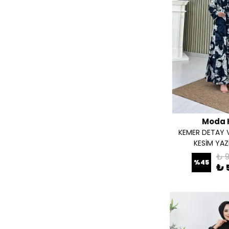
Kahverengi
( 3 )
LACİ02
( 1 )
Lacivert
( 5 )
Mavi
( 3 )
OLİVE
( 1 )
Pembe
( 4 )
Sarı
( 1 )
Siyah
( 7 )
Siyah01
( 1 )
TAŞ
( 1 )
Moda 
KEMER DETAY 
TAŞ05
( 1 )
VİZON
( 1 )
KESİM YAZL
₺ 
Yeşil
( 3 )
YEŞİL-SİYAH
( 1 )
%
45
₺ 