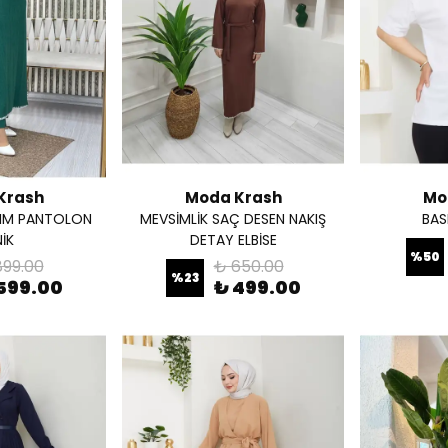
Krash
Moda Krash
Mo
AKIM PANTOLON
MEVSİMLİK SAÇ DESEN NAKIŞ
BASK
İK
DETAY ELBİSE
%
50
899.00
₺ 650.00
%
23
599.00
₺ 499.00