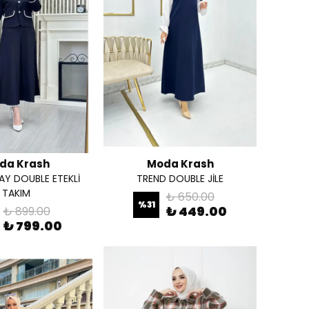
da Krash
Moda Krash
AY DOUBLE ETEKLİ
TREND DOUBLE JİLE
TAKIM
₺ 650.00
%
31
₺ 449.00
₺ 899.00
₺ 799.00