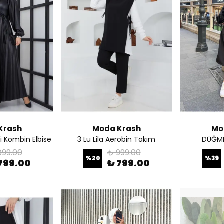
Krash
Moda Krash
Mo
ri Kombin Elbise
3 Lu Lila Aerobin Takım
DÜĞME
899.00
₺ 999.00
%
20
%
39
799.00
₺ 799.00