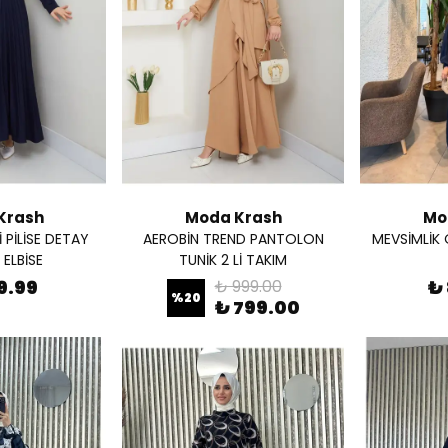
Krash
Moda Krash
Mo
 PİLİSE DETAY
AEROBİN TREND PANTOLON
MEVSİMLİK
ELBİSE
TUNİK 2 Lİ TAKIM
9.99
₺ 999.00
₺
%
20
₺ 799.00