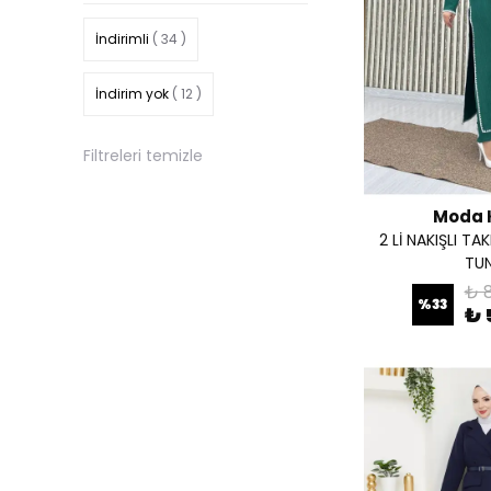
464301siyah
( 1 )
İndirimli
( 34 )
466601siyah
( 1 )
İndirim yok
( 12 )
467805LACİVERT
( 1 )
Filtreleri temizle
472401SİYAH
( 1 )
Moda 
472404VİZON
( 1 )
2 Lİ NAKIŞLI T
TUN
4727101SİYAH
( 1 )
₺ 
%
33
₺ 
4727103MAVİ
( 1 )
4727104YEŞİL
( 1 )
472902VİZON
( 1 )