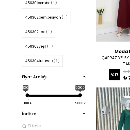
459301pembe
( 1 )
459302pembesiyah
( 1 )
459302sarı
( 1 )
459303yeşil
( 1 )
Moda 
ÇAPRAZ YELEK 
459304turuncu
( 1 )
TAK
₺ 
%
17
459305hardalbeyaz
( 1 )
Fiyat Aralığı
₺ 
100
5000
459306kiremithaki
( 1 )
100
₺
5000
₺
459309fümelila
( 1 )
İndirim
461101SİYAH
( 1 )