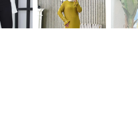
Krash
Moda Krash
Mo
uble Pantolon
VOLANLI FİTİLLİ TRİKO ELBİSE
SAÇAKLI KU
9.00
₺ 799.00
₺
%
31
₺ 549.00
Tükendi
Tükendi