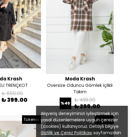
da Krash
Moda Krash
Lİ TRENÇKOT
Oversize Oduncu Gömlek Içlikli
Takım
₺ 650.00
₺ 399.00
₺ 499.00
%
40
₺ 299.00
Alışveriş deneyiminizi iyileştirmek için
Tükendi
yasal düzenlemelere uygun çerezler
Tükendi
(cookies) kullanıyoruz. Detaylı bilgiye
Gizlilik ve Çerez Politikası
sayfamızdan