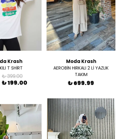
da Krash
Moda Krash
ILI T SHİRT
AEROBİN HIRKALI 2 Lİ YAZLIK
TAKIM
₺ 399.00
₺ 199.00
₺ 699.99