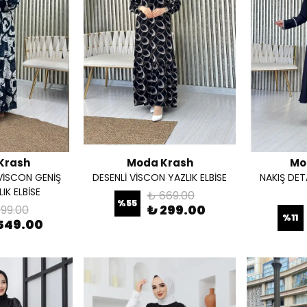
Krash
Moda Krash
Mo
VİSCON GENİŞ
DESENLİ VİSCON YAZLIK ELBİSE
NAKIŞ DET
IK ELBİSE
₺ 669.00
%
55
₺ 299.00
999.00
%
11
549.00