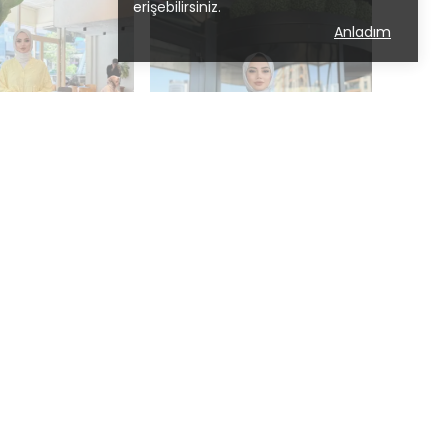
erişebilirsiniz.
Anladım
da Krash
Moda Krash
MAŞ YAZLIK ELBİSE
DESENLİ MODAL OVERSİZE ELBİSE
 699.99
₺ 999.00
%
30
₺ 699.00
Tükendi
Tükendi