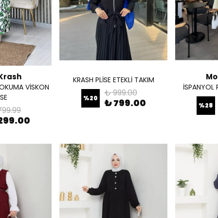
Krash
Mo
KRASH PLİSE ETEKLİ TAKIM
DOKUMA VİSKON
İSPANYOL 
₺ 999.00
İSE
%
20
₺ 799.00
%
28
799.99
299.00