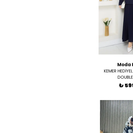
472903YEŞİL
( 1 )
472904MAVİ
( 1 )
472905TAŞ
( 1 )
472905YEŞİL
( 1 )
4729101SİYAH
( 1 )
ANT03
( 1 )
Moda 
KEMER HEDİYELİ
DOUBLE 
Bej
( 5 )
Beyaz
( 1 )
₺ 59
Bordo
( 2 )
Ekru
( 1 )
Gri
( 2 )
Haki
( 1 )
KAHVE
( 1 )
KAHVE04
( 1 )