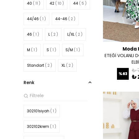
40
( 11 )
42
( 10 )
44
( 5 )
44/46
( 1 )
44-46
( 2 )
46
( 1 )
L
( 2 )
L/XL
( 2 )
Moda 
M
( 1 )
S
( 1 )
S/M
( 1 )
ETEĞİ VOLANLI 
ELB
Standart
( 2 )
XL
( 2 )
₺ 
%
63
₺ 
XL/XXXL
( 1 )
XXLSTD
( 1 )
Renk
302101siyah
( 1 )
302102krem
( 1 )