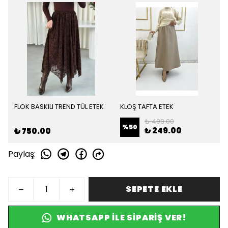
FLOK BASKILI TREND TÜL ETEK
KLOŞ TAFTA ETEK
₺ 499.00
%
50
₺ 249.00
₺ 750.00
Paylaş
:
SEPETE EKLE
WHATSAPP ILE SIPARIŞ VER!