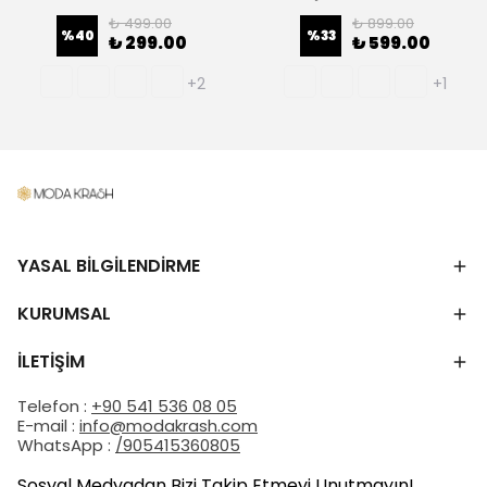
₺ 499.00
₺ 899.00
%
40
%
33
₺ 299.00
₺ 599.00
+2
+1
YASAL BİLGİLENDİRME
KURUMSAL
İLETİŞİM
Telefon :
+90 541 536 08 05
E-mail :
info@modakrash.com
WhatsApp :
/905415360805
Sosyal Medyadan Bizi Takip Etmeyi Unutmayın!