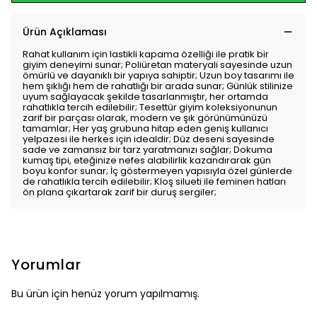
Ürün Açıklaması
Rahat kullanım için lastikli kapama özelliği ile pratik bir
giyim deneyimi sunar; Poliüretan materyali sayesinde uzun
ömürlü ve dayanıklı bir yapıya sahiptir; Uzun boy tasarımı ile
hem şıklığı hem de rahatlığı bir arada sunar; Günlük stilinize
uyum sağlayacak şekilde tasarlanmıştır, her ortamda
rahatlıkla tercih edilebilir; Tesettür giyim koleksiyonunun
zarif bir parçası olarak, modern ve şık görünümünüzü
tamamlar; Her yaş grubuna hitap eden geniş kullanıcı
yelpazesi ile herkes için idealdir; Düz deseni sayesinde
sade ve zamansız bir tarz yaratmanızı sağlar; Dokuma
kumaş tipi, eteğinize nefes alabilirlik kazandırarak gün
boyu konfor sunar; İç göstermeyen yapısıyla özel günlerde
de rahatlıkla tercih edilebilir; Kloş silueti ile feminen hatları
ön plana çıkartarak zarif bir duruş sergiler;
Yorumlar
Bu ürün için henüz yorum yapılmamış.