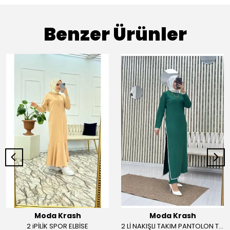
Benzer Ürünler
Moda Krash
Moda Krash
2 iPİLİK SPOR ELBİSE
2 Lİ NAKIŞLI TAKIM PANTOLON TUNİK