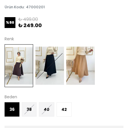
Ürün Kodu
:
47000201
₺ 499.00
%
50
₺ 249.00
Renk
Beden
36
38
40
42