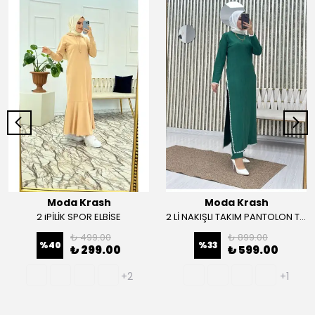
Moda Krash
Moda Krash
2 iPİLİK SPOR ELBİSE
2 Lİ NAKIŞLI TAKIM PANTOLON TUNİK
₺ 499.00
₺ 899.00
%
40
%
33
₺ 299.00
₺ 599.00
+2
+1