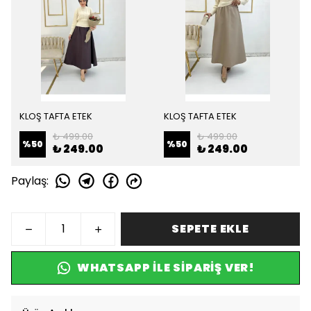
KLOŞ TAFTA ETEK
KLOŞ TAFTA ETEK
₺ 499.00
₺ 499.00
%
50
%
50
₺ 249.00
₺ 249.00
Paylaş
:
SEPETE EKLE
WHATSAPP ILE SIPARIŞ VER!