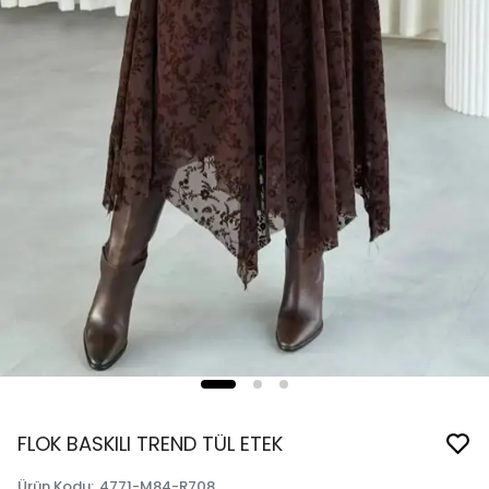
FLOK BASKILI TREND TÜL ETEK
Ürün Kodu
:
4771-M84-R708