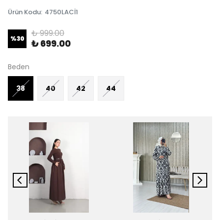
Ürün Kodu
:
4750LACİ1
₺ 999.00
%
30
₺ 699.00
Beden
38
40
42
44