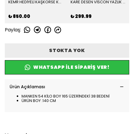
KEMR HEDİYELİ KAŞKORSE KOMBİN TERİKATON TREND ELBİSE
KARE DESEN VİSCON YAZLIK ELBİSE
₺ 850.00
₺ 299.99
Paylaş
:
STOKTA YOK
WHATSAPP ILE SIPARIŞ VER!
Ürün Açıklaması
MANKEN 54 KİLO BOY 165 ÜZERİNDEKİ 38 BEDENİ
ÜRÜN BOY :140 CM