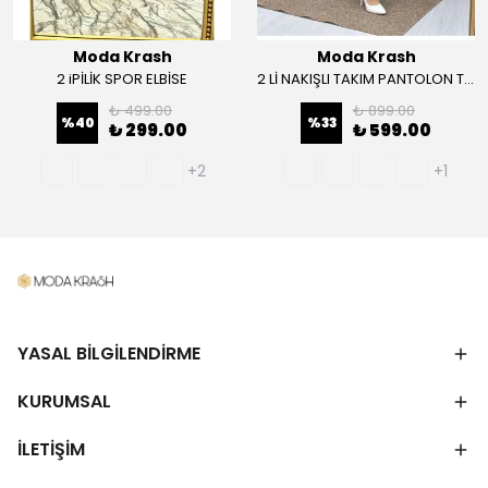
Moda Krash
Moda Krash
2 iPİLİK SPOR ELBİSE
2 Lİ NAKIŞLI TAKIM PANTOLON TUNİK
₺ 499.00
₺ 899.00
%
40
%
33
₺ 299.00
₺ 599.00
+2
+1
YASAL BİLGİLENDİRME
KURUMSAL
İLETİŞİM