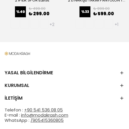
2 iPİLİK SPOR ELBİSE
2 Lİ NAKIŞLI TAKIM PANTOLON TUNİK
₺ 499.00
₺ 899.00
%
40
%
33
₺ 299.00
₺ 599.00
+2
+1
YASAL BİLGİLENDİRME
KURUMSAL
İLETİŞİM
Telefon :
+90 541 536 08 05
E-mail :
info@modakrash.com
WhatsApp :
/905415360805