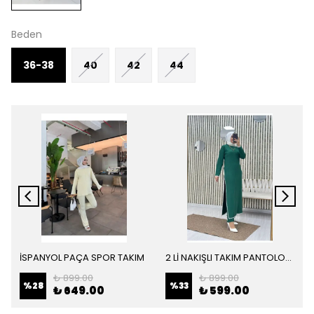
Beden
36-38
40
42
44
İSPANYOL PAÇA SPOR TAKIM
2 Lİ NAKIŞLI TAKIM PANTOLON TUNİK
₺ 899.00
₺ 899.00
%
28
%
33
₺ 649.00
₺ 599.00