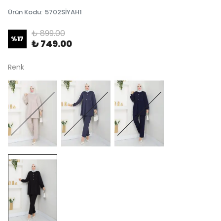
Ürün Kodu
:
5702SİYAH1
₺ 899.00
%
17
₺ 749.00
Renk