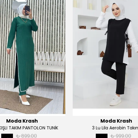
Moda Krash
Moda Krash
AKIŞLI TAKIM PANTOLON TUNİK
3 Lu Lila Aerobin Tak
₺ 899.00
₺ 999.00