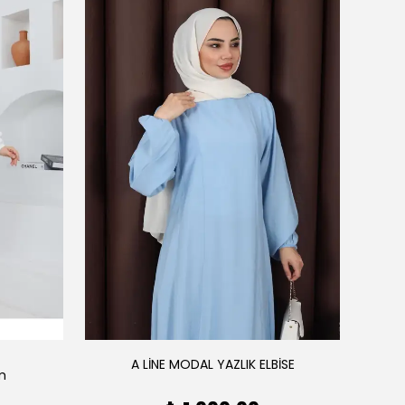
A LİNE MODAL YAZLIK ELBİSE
ım
AE