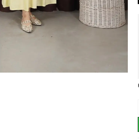
TAŞLI MODAL TAKIM
ÇİLEK YAZLIK TREND PANTOLON TAKIM
KIRINKIL KUMAŞ 3 LÜ TAKIM
₺ 899.00
₺ 595.00
%
17
%
33
₺ 1,100.00
₺ 749.00
₺ 399.00