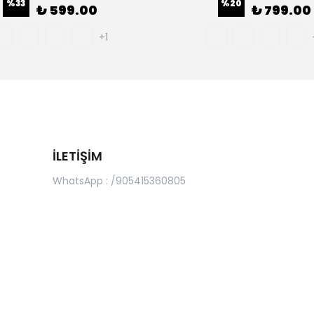
%
33
%
20
₺ 599.00
₺ 799.00
+1
İLETİŞİM
WhatsApp : /905415360805