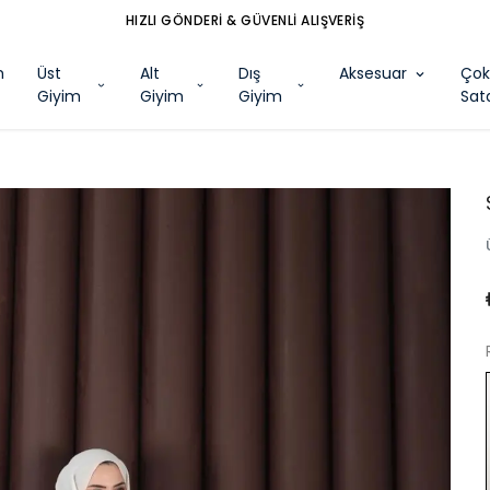
HIZLI GÖNDERİ & GÜVENLİ ALIŞVERİŞ
m
Üst
Alt
Dış
Aksesuar
Ço
Giyim
Giyim
Giyim
Sat