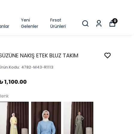
k
Yeni
Fırsat
0
anlar
Gelenler
Ürünleri
SÜZÜNE NAKIŞ ETEK BLUZ TAKIM
Ürün Kodu
:
4782-M43-R1113
₺ 1,100.00
Renk