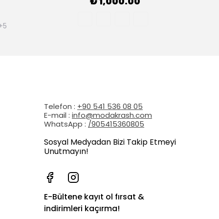
₺ 1,000.00
+5
Telefon :
+90 541 536 08 05
E-mail :
info@modakrash.com
WhatsApp :
/905415360805
Sosyal Medyadan Bizi Takip Etmeyi
Unutmayın!
E-Bültene kayıt ol fırsat &
indirimleri kaçırma!