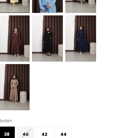
Beden
38
40
42
44