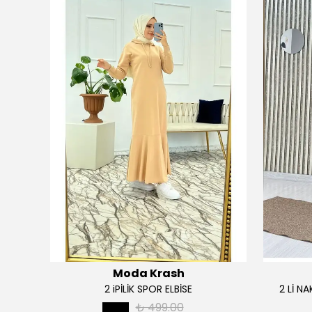
Moda Krash
TAKIM
2 iPİLİK SPOR ELBİSE
2 Lİ N
₺ 499.00