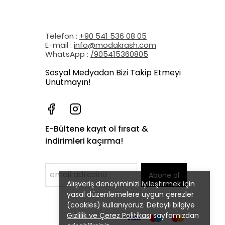
Telefon :
+90 541 536 08 05
E-mail :
info@modakrash.com
WhatsApp :
/905415360805
Sosyal Medyadan Bizi Takip Etmeyi
Unutmayın!
E-Bültene kayıt ol fırsat &
indirimleri kaçırma!
Abone ol
Alışveriş deneyiminizi iyileştirmek için
yasal düzenlemelere uygun çerezler
(cookies) kullanıyoruz. Detaylı bilgiye
Gizlilik ve Çerez Politikası
sayfamızdan