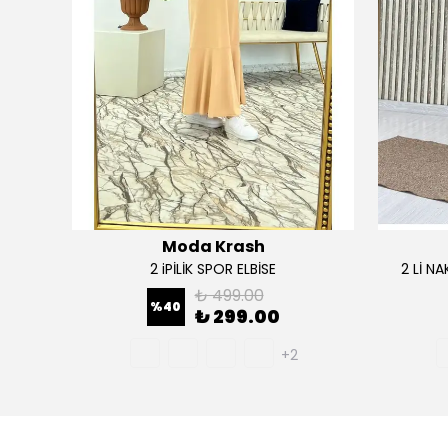
Moda Krash
TAKIM
2 iPİLİK SPOR ELBİSE
2 Lİ N
₺ 499.00
%
40
₺ 299.00
+2