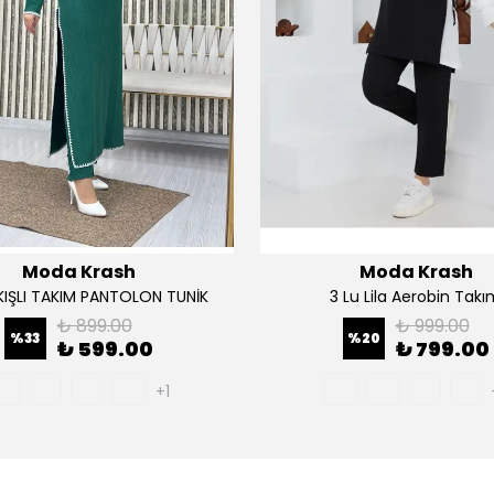
Moda Krash
Moda Krash
AKIŞLI TAKIM PANTOLON TUNİK
3 Lu Lila Aerobin Tak
₺ 899.00
₺ 999.00
%
33
%
20
₺ 599.00
₺ 799.00
+1