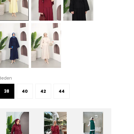
Beden
38
40
42
44