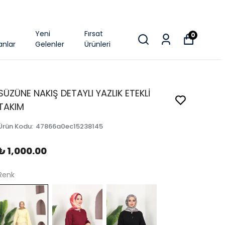
k
Yeni
Fırsat
0
anlar
Gelenler
Ürünleri
SÜZÜNE NAKIŞ DETAYLI YAZLIK ETEKLİ
TAKIM
Ürün Kodu
:
47866a0ec15238145
₺ 1,000.00
Renk