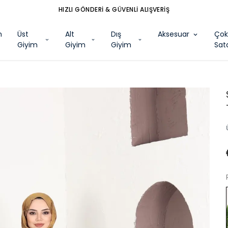
HIZLI GÖNDERİ & GÜVENLİ ALIŞVERİŞ
m
Üst
Alt
Dış
Aksesuar
Ço
Giyim
Giyim
Giyim
Sat