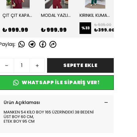
ÇIT ÇIT KAPAMALI ATLAS TAKIM
MODAL YAZLIK 2 Lİ TUNİK TAKIM
KIRINKIL KUMAŞ 3 LÜ TAKIM
₺ 595.00
₺ 
%
33
%
33
₺ 999.99
₺ 999.99
₺ 399.00
₺
Paylaş
:
SEPETE EKLE
WHATSAPP ILE SIPARIŞ VER!
Ürün Açıklaması
MANKEN 54 KİLO BOY 165 ÜZERİNDEKİ 38 BEDENİ
ÜST BOY 60 CM,
ETEK BOY 95 CM