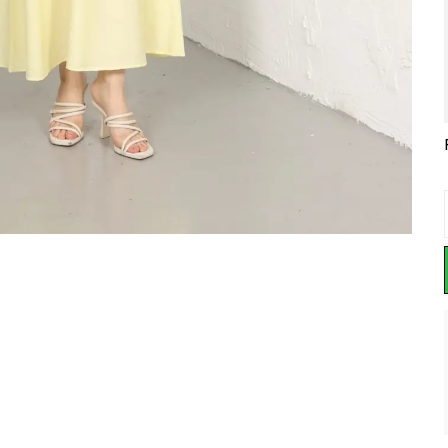
MODAL YAZLIK KUMAŞ DİKİŞ DETAYLI ETEKLİ TAKIM
KRASH PLİSE ETEKLİ TAKIM
DÜĞME AKSESURALI MODAL TAKIM
₺ 999.00
%
20
₺ 999.99
₺ 900.00
₺ 799.00