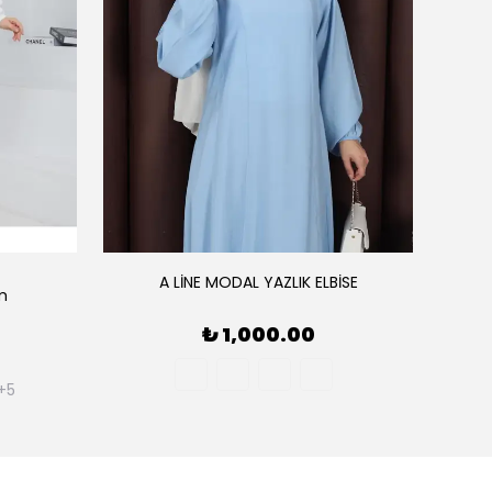
A LİNE MODAL YAZLIK ELBİSE
ım
AE
₺ 1,000.00
+5