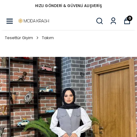
HIZLI GÖNDERİ & GÜVENLİ ALIŞVERİŞ
0
Tesettür Giyim
Takım