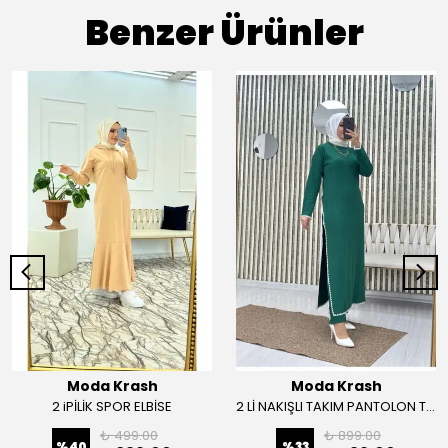
Benzer Ürünler
Moda Krash
Moda Krash
2 iPİLİK SPOR ELBİSE
2 Lİ NAKIŞLI TAKIM PANTOLON TUNİK
₺ 499.00
₺ 899.00
%
40
%
33