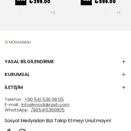
₺ 299.00
₺ 599.00
+2
+1
YASAL BİLGİLENDİRME
KURUMSAL
İLETİŞİM
Telefon :
+90 541 536 08 05
E-mail :
info@modakrash.com
WhatsApp :
/905415360805
Sosyal Medyadan Bizi Takip Etmeyi Unutmayın!