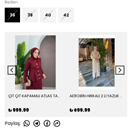
Beden
36
38
40
42
ÇIT ÇIT KAPAMALI ATLAS TAKIM
AEROBİN HIRKALI 2 Lİ YAZLIK TAKIM
₺ 999.99
₺ 699.99
Paylaş
: