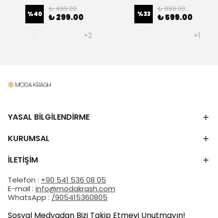
₺ 499.00
₺ 899.00
%
40
%
33
₺ 299.00
₺ 599.00
+2
+1
YASAL BİLGİLENDİRME
KURUMSAL
İLETİŞİM
Telefon :
+90 541 536 08 05
E-mail :
info@modakrash.com
WhatsApp :
/905415360805
Sosyal Medyadan Bizi Takip Etmeyi Unutmayın!