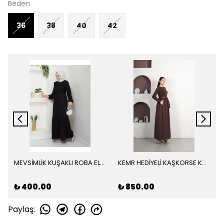
Beden
36
38
40
42
MEVSİMLİK KUŞAKLI ROBA ELBİSE
KEMR HEDİYELİ KAŞKORSE KOMBİN TERİKATON TREND ELBİSE
₺ 400.00
₺ 850.00
Paylaş
: