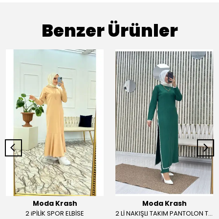
Benzer Ürünler
Moda Krash
Moda Krash
2 iPİLİK SPOR ELBİSE
2 Lİ NAKIŞLI TAKIM PANTOLON TUNİK