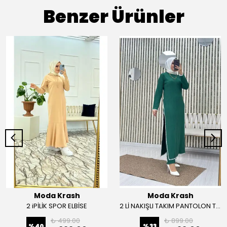
Benzer Ürünler
Moda Krash
Moda Krash
2 iPİLİK SPOR ELBİSE
2 Lİ NAKIŞLI TAKIM PANTOLON TUNİK
₺ 499.00
₺ 899.00
%
40
%
33