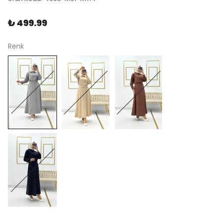
₺ 499.99
Renk