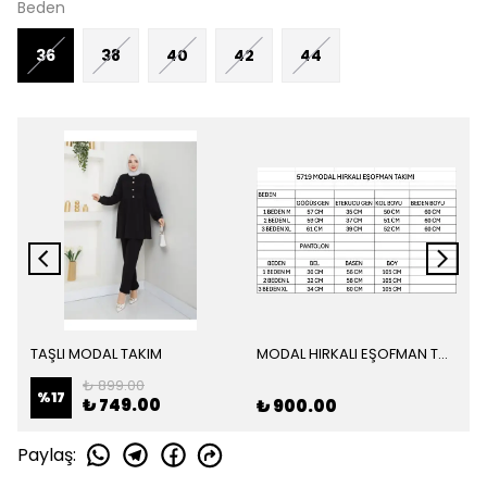
Beden
36
38
40
42
44
TAŞLI MODAL TAKIM
MODAL HIRKALI EŞOFMAN TAKIM
₺ 899.00
%
17
₺ 749.00
₺ 900.00
Paylaş
: