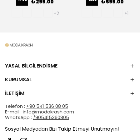
₺ 299.00
₺ 599.00
+2
+1
YASAL BİLGİLENDİRME
KURUMSAL
İLETİŞİM
Telefon :
+90 541 536 08 05
E-mail :
info@modakrash.com
WhatsApp :
/905415360805
Sosyal Medyadan Bizi Takip Etmeyi Unutmayın!