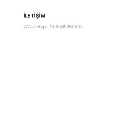
İLETİŞİM
WhatsApp : /905415360805