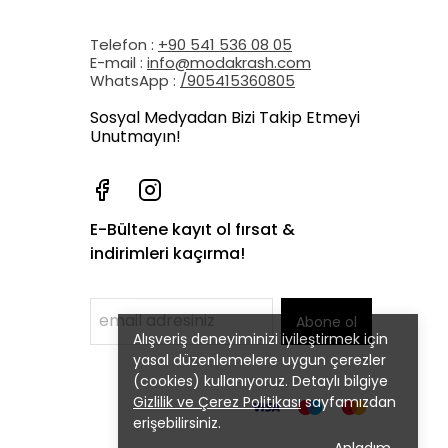
Telefon :
+90 541 536 08 05
E-mail :
info@modakrash.com
WhatsApp :
/905415360805
Sosyal Medyadan Bizi Takip Etmeyi
Unutmayın!
E-Bültene kayıt ol fırsat &
indirimleri kaçırma!
Abone ol
Alışveriş deneyiminizi iyileştirmek için
yasal düzenlemelere uygun çerezler
(cookies) kullanıyoruz. Detaylı bilgiye
Gizlilik ve Çerez Politikası
sayfamızdan
erişebilirsiniz.