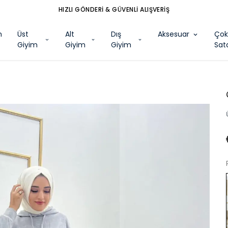
HIZLI GÖNDERİ & GÜVENLİ ALIŞVERİŞ
m
Üst
Alt
Dış
Aksesuar
Ço
Giyim
Giyim
Giyim
Sat