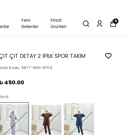
k
Yeni
Fırsat
0
anlar
Gelenler
Ürünleri
ÇIT ÇIT DETAY 2 İPİLK SPOR TAKIM
Ürün Kodu
:
5677-M51-R1114
₺ 450.00
Renk