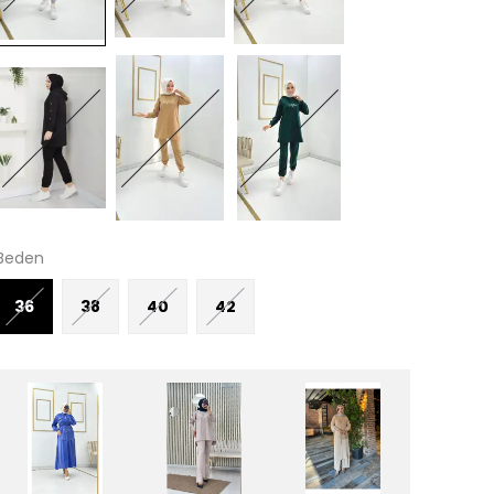
Beden
36
38
40
42