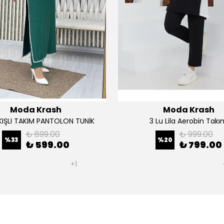
Moda Krash
Moda Krash
AKIŞLI TAKIM PANTOLON TUNİK
3 Lu Lila Aerobin Tak
₺ 899.00
₺ 999.00
%
33
%
20
₺ 599.00
₺ 799.00
+1