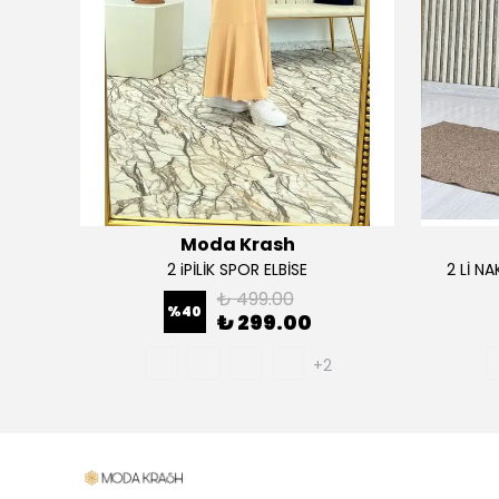
Moda Krash
TAKIM
2 iPİLİK SPOR ELBİSE
2 Lİ N
₺ 499.00
%
40
₺ 299.00
+2