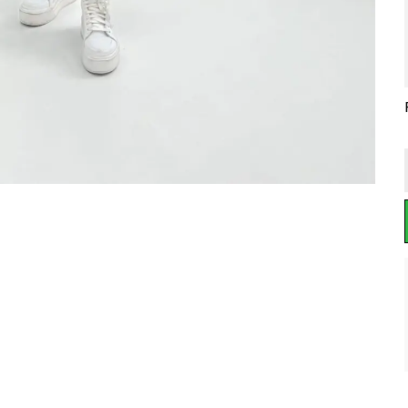
MODAL YAZLIK 2 Lİ TUNİK TAKIM
İSPANYOL PAÇA SPOR TAKIM
3 Lu Lila Aerobin Takım
₺ 899.00
₺ 999.00
%
28
%
20
₺ 999.99
₺ 649.00
₺ 799.00