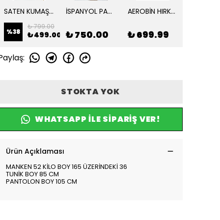
SATEN KUMAŞ CEPLİ ETEKLİ TAKIM
İSPANYOL PAÇA SPOR TAKIM
AEROBİN HIRKALI 2 Lİ YAZLIK TAKIM
₺ 799.00
₺ 
%
38
%
33
₺ 750.00
₺ 699.99
₺ 499.00
₺
Paylaş
:
STOKTA YOK
WHATSAPP ILE SIPARIŞ VER!
Ürün Açıklaması
MANKEN 52 KİLO BOY 165 ÜZERİNDEKİ 36
TUNİK BOY 85 CM
PANTOLON BOY 105 CM