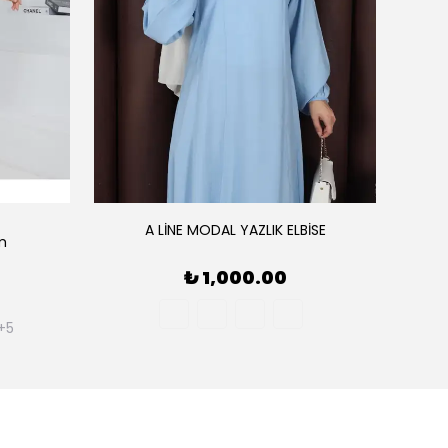
A LİNE MODAL YAZLIK ELBİSE
ım
AE
₺ 1,000.00
+5