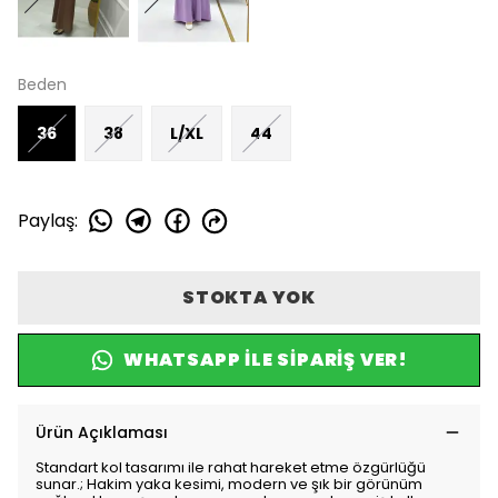
Beden
36
38
L/XL
44
Paylaş
:
STOKTA YOK
WHATSAPP ILE SIPARIŞ VER!
Ürün Açıklaması
Standart kol tasarımı ile rahat hareket etme özgürlüğü
sunar.; Hakim yaka kesimi, modern ve şık bir görünüm