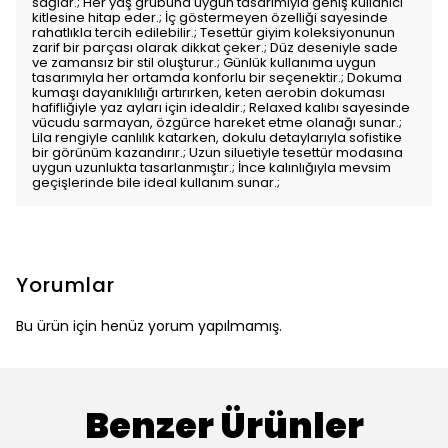
sağlar.; Her yaş grubuna uygun tasarımıyla geniş kullanıcı
kitlesine hitap eder.; İç göstermeyen özelliği sayesinde
rahatlıkla tercih edilebilir.; Tesettür giyim koleksiyonunun
zarif bir parçası olarak dikkat çeker.; Düz deseniyle sade
ve zamansız bir stil oluşturur.; Günlük kullanıma uygun
tasarımıyla her ortamda konforlu bir seçenektir.; Dokuma
kumaşı dayanıklılığı artırırken, keten aerobin dokuması
hafifliğiyle yaz ayları için idealdir.; Relaxed kalıbı sayesinde
vücudu sarmayan, özgürce hareket etme olanağı sunar.;
Lila rengiyle canlılık katarken, dokulu detaylarıyla sofistike
bir görünüm kazandırır.; Uzun siluetiyle tesettür modasına
uygun uzunlukta tasarlanmıştır.; İnce kalınlığıyla mevsim
geçişlerinde bile ideal kullanım sunar.;
Yorumlar
Bu ürün için henüz yorum yapılmamış.
Benzer Ürünler