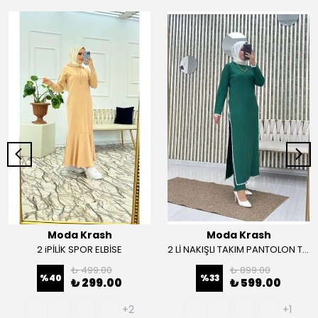
Moda Krash
Moda Krash
2 iPİLİK SPOR ELBİSE
2 Lİ NAKIŞLI TAKIM PANTOLON TUNİK
₺ 499.00
₺ 899.00
%
40
%
33
₺ 299.00
₺ 599.00
+2
+1