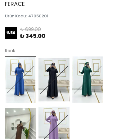
FERACE
Ürün Kodu
:
47050201
₺ 699.00
%
50
₺ 349.00
Renk