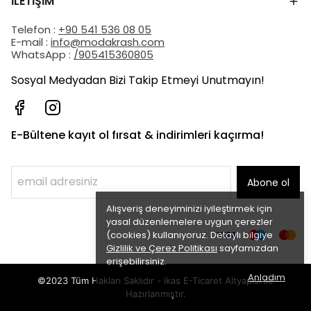
İLETİŞİM
Telefon :
+90 541 536 08 05
E-mail :
info@modakrash.com
WhatsApp :
/905415360805
Sosyal Medyadan Bizi Takip Etmeyi Unutmayın!
E-Bültene kayıt ol fırsat & indirimleri kaçırma!
Abone ol
Alışveriş deneyiminizi iyileştirmek için
yasal düzenlemelere uygun çerezler
(cookies) kullanıyoruz. Detaylı bilgiye
Gizlilik ve Çerez Politikası
sayfamızdan
erişebilirsiniz.
Anladım
©2023 Tüm Hakları Saklıdır - ikas E-Ticaret
Altyapısı ile
Hazırlanmıştır.