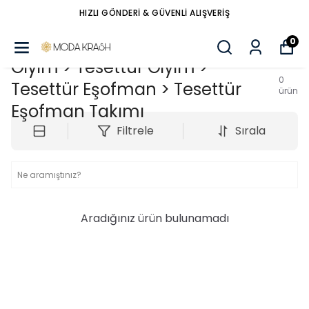
HIZLI GÖNDERİ & GÜVENLİ ALIŞVERİŞ
0
Giyim > Tesettür Giyim >
0
Tesettür Eşofman > Tesettür
ürün
Eşofman Takımı
Filtrele
Sırala
Aradığınız ürün bulunamadı